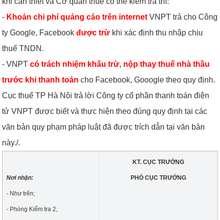
khi cần thiết và Cơ quan thuế có thể kiểm tra thì:
-
Khoản chi phí quảng cáo trên internet
VNPT trả cho Công
ty Google, Facebook
được trừ
khi xác định thu nhập chịu
thuế TNDN.
- VNPT
có trách nhiệm khấu trừ, nộp thay thuế nhà thầu
trước khi thanh toán
cho Facebook, Gooogle theo quy định.
Cục thuế TP Hà Nội trả lời Công ty cổ phần thanh toán điện
tử VNPT được biết và thực hiện theo đúng quy định tại các
văn bản quy phạm pháp luật đã được trích dẫn tại văn bản
này./.
KT. CỤC TRƯỞNG
Nơi nhận:
PHÓ CỤC TRƯỞNG
- Như trên;
- Phòng Kiểm tra 2;