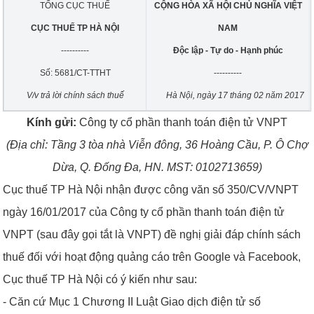
TỔNG CỤC THUẾ
CỘNG HÒA XÃ HỘI CHỦ NGHĨA VIỆT
CỤC THUẾ TP HÀ NỘI
NAM
----------
Độc lập - Tự do - Hạnh phúc
Số: 5681/CT-TTHT
----------
V/v trả lời chính sách thuế
Hà Nội, ngày 17 tháng 02 năm 2017
Kính gửi:
Công ty cổ phần thanh toán điện tử VNPT
(Địa chỉ: Tầng 3 t
òa
nhà Viễn đông, 36 Hoàng
C
ầu,
P
. Ô Chợ
Dừa, Q. Đ
ố
ng Đa,
HN
.
MST: 0102713659)
Cục thuế TP Hà Nội nhận được công văn số 350/CV/VNPT
ngày 16/01/2017 của Công ty cổ phần thanh toán điện tử
VNPT (sau đây gọi tắt là VNPT) đề nghị giải đáp chính sách
thuế đối với hoạt động quảng cáo trên Google và Facebook,
Cục thuế TP Hà Nội có ý kiến như sau:
- Căn cứ Mục 1 Chương II Luật Giao dịch điện tử số