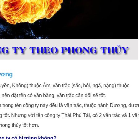
ương
yền, Không) thuộc Âm, vần trắc (sắc, hỏi, ngã, nặng) thuộc
nên đặt tên có vần bằng, vần trắc cân đối sẽ tốt.
ần trong tên công ty này đều là vần trắc, thuộc hành Dương, dư
t. Nhưng với tên công ty Thái Phú Tài, có 2 vần trắc và 1 vầ
hong thủy tốt hơn.
ng ty có bị trùng không?