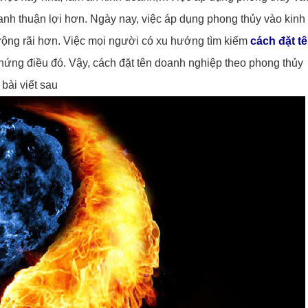
anh thuận lợi hơn. Ngày nay, việc áp dụng phong thủy vào kinh
ộng rãi hơn. Việc mọi người có xu hướng tìm kiếm
cách đặt t
ứng điều đó. Vậy, cách đặt tên doanh nghiệp theo phong thủy
bài viết sau