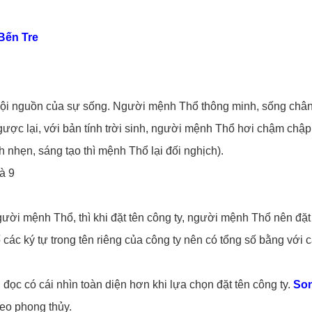
 Bến Tre
là cội nguồn của sự sống. Người mệnh Thổ thông minh, sống châ
ược lại, với bản tính trời sinh, người mệnh Thổ hơi chậm chập
 nhẹn, sáng tạo thì mệnh Thổ lại đối nghịch).
à 9
người mệnh Thổ, thì khi đặt tên công ty, người mệnh Thổ nên đặt
 các ký tự trong tên riêng của công ty nên có tổng số bằng với 
 đọc có cái nhìn toàn diện hơn khi lựa chọn đặt tên công ty.
So
heo phong thủy.