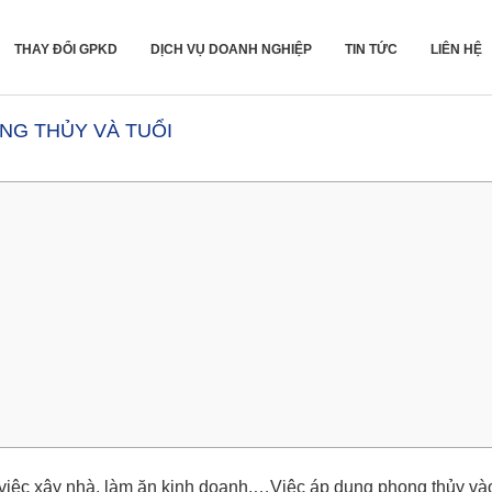
THAY ĐỔI GPKD
DỊCH VỤ DOANH NGHIỆP
TIN TỨC
LIÊN HỆ
NG THỦY VÀ TUỔI
 việc xây nhà, làm ăn kinh doanh,…Việc áp dụng phong thủy và