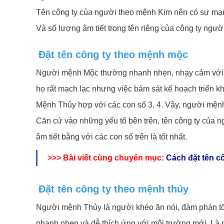
Tên công ty của người theo mệnh Kim nên có sự mạ
Và số lượng âm tiết trong tên riêng của công ty người
Đặt tên công ty theo mệnh mộc
Người mệnh Mộc thường nhanh nhẹn, nhạy cảm với thờ
họ rất mạch lạc nhưng việc bám sát kế hoạch triển k
Mệnh Thủy hợp với các con số 3, 4. Vậy, người mệnh 
Căn cứ vào những yếu tố bên trên, tên công ty của n
âm tiết bằng với các con số trên là tốt nhất.
>>> Bài viết cùng chuyên mục:
Cách đặt tên c
Đặt tên công ty theo mệnh thủy
Người mệnh Thủy là người khéo ăn nói, đàm phán tốt
nhanh nhẹn và dễ thích ứng với môi trường mới. Là n