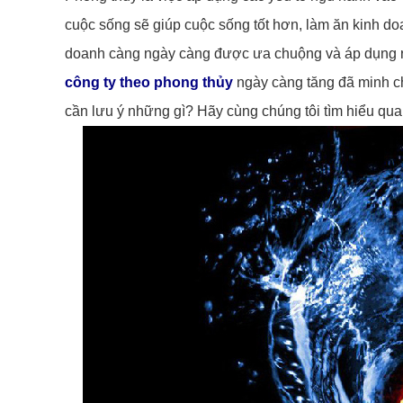
cuộc sống sẽ giúp cuộc sống tốt hơn, làm ăn kinh do
doanh càng ngày càng được ưa chuộng và áp dụng r
công ty theo phong thủy
ngày càng tăng đã minh ch
cần lưu ý những gì? Hãy cùng chúng tôi tìm hiểu qua 