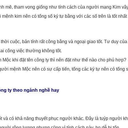
nh mẽ, tham vọng giống như tính cách của người mạng Kim vậy
 mệnh kim nên có tổng số ký tự bằng với các số trên là tốt nhất
i cuộc, bản tính rất công bằng và ngoại giao tốt. Tư duy của
hai công việc thường không tốt.
Mộc khi đặt tên công ty thì nên đặt như thế nào cho phú hơp?
gười mệnh Mộc nên có sự cấp tiến, tổng các ký tự nên có tổng 
ông ty theo ngành nghề hay
 và có khả năng thuyết phục người khác. Đây là tuýp người k
gười rộng lượng nhưng cũng vì tính cách này, họ dễ bị tổn