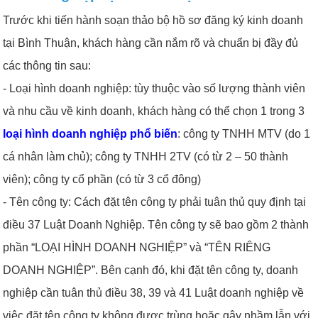
Trước khi tiến hành soạn thảo bộ hồ sơ đăng ký kinh doanh
tại Bình Thuận, khách hàng cần nắm rõ và chuẩn bị đầy đủ
các thông tin sau:
- Loại hình doanh nghiệp: tùy thuộc vào số lượng thành viên
và nhu cầu về kinh doanh, khách hàng có thể chọn 1 trong 3
loại hình doanh nghiệp phổ biến
: công ty TNHH MTV (do 1
cá nhân làm chủ); công ty TNHH 2TV (có từ 2 – 50 thành
viên); công ty cổ phần (có từ 3 cổ đông)
- Tên công ty: Cách đặt tên công ty phải tuân thủ quy định tại
điều 37 Luật Doanh Nghiệp. Tên công ty sẽ bao gồm 2 thành
phần “LOẠI HÌNH DOANH NGHIỆP” và “TÊN RIÊNG
DOANH NGHIỆP”. Bên cạnh đó, khi đặt tên công ty, doanh
nghiệp cần tuân thủ điều 38, 39 và 41 Luật doanh nghiệp về
việc đặt tên công ty không được trùng hoặc gây nhầm lẫn với