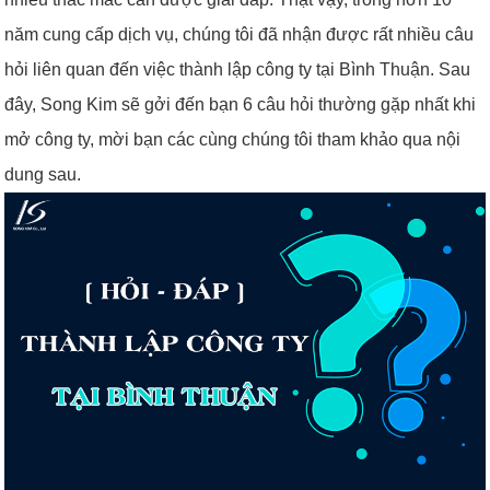
năm cung cấp dịch vụ, chúng tôi đã nhận được rất nhiều câu
hỏi liên quan đến việc thành lập công ty tại Bình Thuận. Sau
đây, Song Kim sẽ gởi đến bạn 6 câu hỏi thường gặp nhất khi
mở công ty, mời bạn các cùng chúng tôi tham khảo qua nội
dung sau.