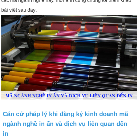
các mã ngành nghề này, mời anh cùng chúng tôi tham khảo
bài viết sau đây
.
Căn cứ pháp lý khi đăng ký kinh doanh mã
ngành nghề in ấn và dịch vụ liên quan đến
in