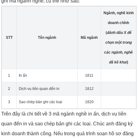
ghi mã ngành nghề, cụ thể như sau:
Ngành, nghề kinh
doanh chính
(
đánh dấu X để
STT
Tên ngành
Mã ngành
chọn một trong
các ngành, nghề
đã kê khai
)
1
In ấn
1811
2
Dịch vụ liên quan đến in
1812
3
Sao chép bản ghi các loại
1820
Trên đây là chi tiết về 3 mã ngành nghề in ấn, dịch vụ liên
quan đến in và sao chép bản ghi các loại. Chúc anh đăng ký
kinh doanh thành công. Nếu trong quá trình soạn hồ sơ đăng