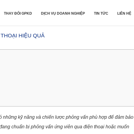
THAY ĐỔI GPKD
DỊCH VỤ DOANH NGHIỆP
TIN TỨC
LIÊN HỆ
THOẠI HIỆU QUẢ
có những kỹ năng và chiến lược phỏng vấn phù hợp để đảm bảo
 đang chuẩn bị phỏng vấn ứng viên qua điện thoại hoặc muốn