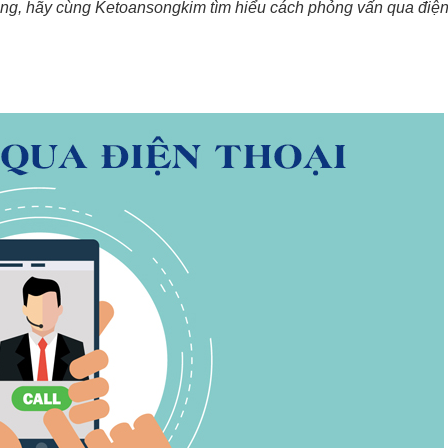
ụng, hãy cùng Ketoansongkim tìm hiểu cách phỏng vấn qua điệ