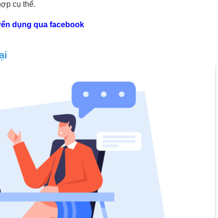
ợp cụ thể.
yển dụng qua facebook
ại