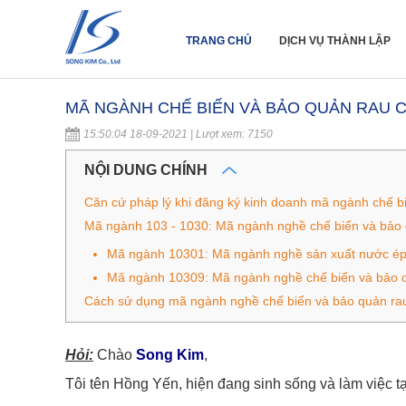
TRANG CHỦ
DỊCH VỤ THÀNH LẬP
MÃ NGÀNH CHẾ BIẾN VÀ BẢO QUẢN RAU 
15:50:04 18-09-2021 | Lượt xem: 7150
NỘI DUNG CHÍNH
Căn cứ pháp lý khi đăng ký kinh doanh mã ngành chế b
Mã ngành 103 - 1030: Mã ngành nghề chế biến và bảo
Mã ngành 10301: Mã ngành nghề sản xuất nước ép
Mã ngành 10309: Mã ngành nghề chế biến và bảo 
Cách sử dụng mã ngành nghề chế biến và bảo quản rau
Hỏi:
Chào
Song Kim
,
Tôi tên Hồng Yến, hiện đang sinh sống và làm việc t