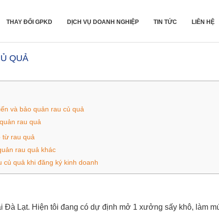
THAY ĐỔI GPKD
DỊCH VỤ DOANH NGHIỆP
TIN TỨC
LIÊN HỆ
CỦ QUẢ
iến và bảo quản rau củ quả
 quản rau quả
 từ rau quả
quản rau quả khác
 củ quả khi đăng ký kinh doanh
ại Đà Lạt. Hiện tôi đang có dự định mở 1 xưởng sấy khô, làm m