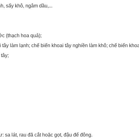
, sấy khô, ngâm dầu,...
c (thạch hoa quả);
 tây làm lạnh; chế biến khoai tây nghiền làm khô; chế biến khoa
 tây;
 sa lát, rau đã cắt hoặc gọt, đậu để đông.